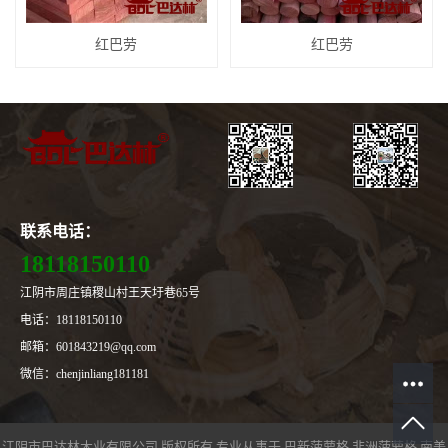
红巴劳
红巴劳
联系电话：
18118150110
江阴市周庄镇稷山村王天圩巷65号
电话：18118150110
邮箱：601843219@qq.com
微信：chenjinliang181181
江阴市巴达林木业有限公司 版权所有 专业从事于
巴新菠萝格
,
非洲菠萝格
,
南美