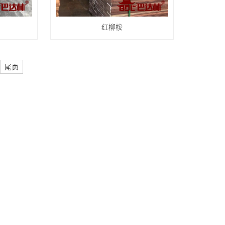
红柳桉
尾页